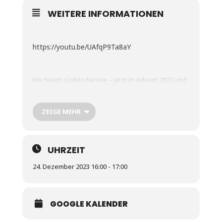
WEITERE INFORMATIONEN
https://youtu.be/UAfqP9Ta8aY
Wir feiern Gottesdienste – jetzt im Advent 2023 und
blicken voller Erwartung, Hoffnung, Frieden und
Freude auf das diesjährige Weihnachtsfest. Bist du
mit dabei?
ZEIGE MEHR
UHRZEIT
24. Dezember 2023 16:00 - 17:00
GOOGLE KALENDER