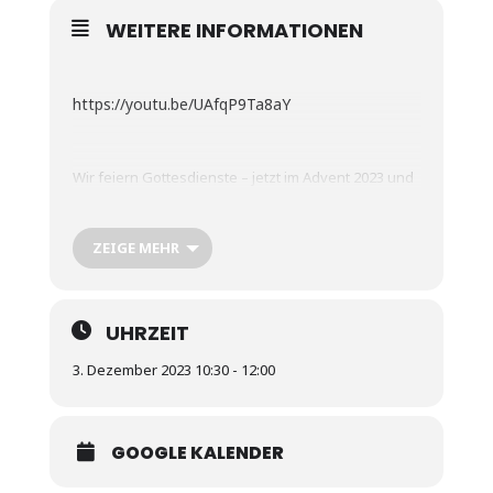
WEITERE INFORMATIONEN
https://youtu.be/UAfqP9Ta8aY
Wir feiern Gottesdienste – jetzt im Advent 2023 und
blicken voller Erwartung, Hoffnung, Frieden und
Freude auf das diesjährige Weihnachtsfest. Bist du
mit dabei?
ZEIGE MEHR
UHRZEIT
3. Dezember 2023 10:30 - 12:00
GOOGLE KALENDER