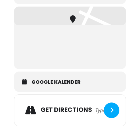
gemeinsam eine tolle Zeit zu
verbringen.
Unsere Treffen bieten immer
eine Vielzahl von Aktivitäten,
darunter spannende Spiele,
Abenteuer im Freien und
handwerkliche Projekte. Wir
werden auch gemeinsam singen
GOOGLE KALENDER
und beten und einen kurzen
Gedanken zum christlichen
Glauben hören.
GET DIRECTIONS
Bitte bringe bequeme und dem
Wetter entsprechende Kleidung