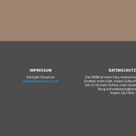
IMPRESSUM
DATENSCHUT
Kontakt: Email an
Der HERR ist mein Fels, meine F
info@lifepointkirche.de
Erretter, mein Gott, meine Zufluc
Ort. Er ist mein Schild, mein star
Burg auf unbezwingbare
- Psalm 18,3 HFA 