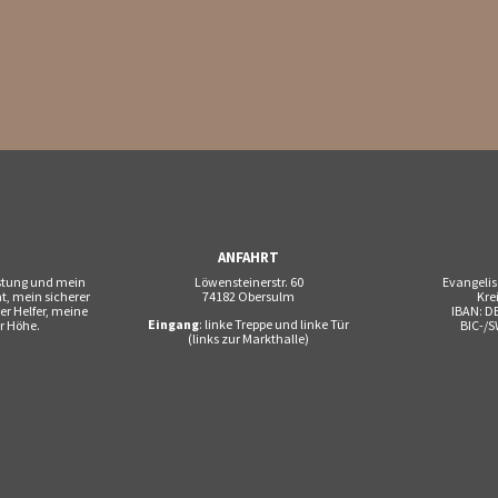
Z
ANFAHRT
estung und mein
Löwensteinerstr. 60
Evangelis
ht, mein sicherer
74182 Obersulm
Kre
ker Helfer, meine
IBAN: DE
Eingang
: linke Treppe und linke Tür
r Höhe.
BIC-/S
(links zur Markthalle)
-