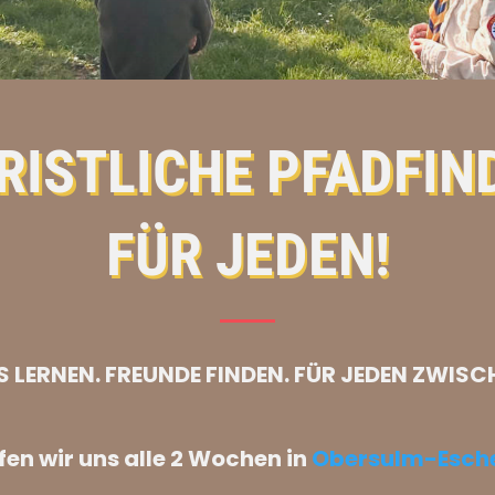
RISTLICHE PFADFIN
FÜR JEDEN!
ES LERNEN. FREUNDE FINDEN. FÜR JEDEN ZWISC
en wir uns alle 2 Wochen in
Obersulm-Eschen