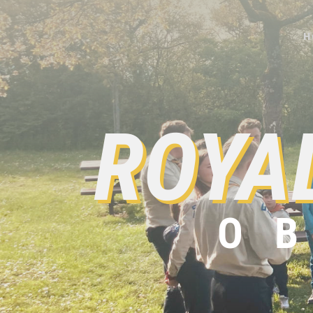
H
ROYA
OBE