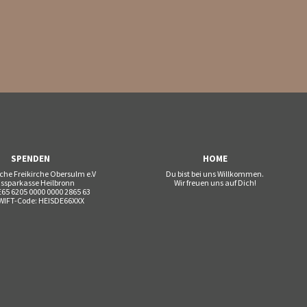
SPENDEN
HOME
che Freikirche Obersulm e.V
Du bist bei uns Willkommen.
issparkasse Heilbronn
Wir freuen uns auf Dich!
65 6205 0000 0000 2865 63
WIFT-Code: HEISDE66XXX